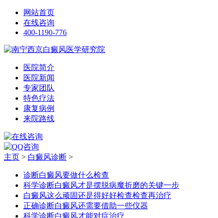
网站首页
在线咨询
400-1190-776
医院简介
医院新闻
专家团队
特色疗法
康复病例
来院路线
主页
>
白癜风诊断
>
诊断白癜风要做什么检查
科学诊断白癜风才是摆脱病魔折磨的关键一步
白癜风这么顽固还是得好好检查检查再治疗
正确诊断白癜风还需要借助一些仪器
科学诊断白癜风才能对症治疗