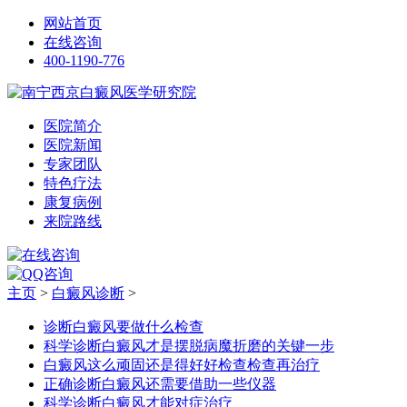
网站首页
在线咨询
400-1190-776
医院简介
医院新闻
专家团队
特色疗法
康复病例
来院路线
主页
>
白癜风诊断
>
诊断白癜风要做什么检查
科学诊断白癜风才是摆脱病魔折磨的关键一步
白癜风这么顽固还是得好好检查检查再治疗
正确诊断白癜风还需要借助一些仪器
科学诊断白癜风才能对症治疗