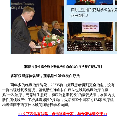
【国际皮肤性病会议上蓝氧活性净血祛白疗法获广泛认可】
多家权威媒体认证，蓝氧活性净血祛白疗法
两年多的临床治疗阶段，25735例白癜风患者得到完全治愈，没有
一例出现过复发情况，蓝氧活性净血祛白疗法也以其临床治疗白癜
风“一次治疗，无需终生服药，彻底治愈零复发”的康复效果，在国内皮
肤性病领域产生了极具震撼性的影响，先后有32个国家的124家医疗机
构邀请南宁西京技术顾问团进行学术访问。
>>文字表达有缺陷，点击咨询专家，与专家详细交流<<