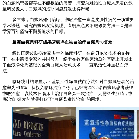
的白癜风患者都存在不能根治的痛苦，演变为难治性白癜风患者的数
量愈发庞大，白癜风的治疗问题愈发变得严峻!
多年来，白癜风如何治疗、彻底治愈一直是皮肤性病的一项重要
学术课题，研究白癜风发病机理、查明黑色素细胞修复方法一直是医
学界百年坚持不懈所追求的目标。
最新白癜风科研成果蓝氧净血祛白治疗白癜风“0复发”
经过国际皮肤病专家多年的临床科研，在诺贝尔奖技术的支持
下，在中德澳专家的共同努力，终于在数万临床治愈的基础上开发出
了血液净化为基础的全新白癜风治愈技术——蓝氧活性净血祛白疗
法。
临床统计结果显示：蓝氧活性净血祛白疗法针对白癜风患者的治
愈率为98.9%，从投入临床治疗至今，已经有25735名白癜风患者获得
彻底治愈，该技术在临床上治疗白癜风一次治疗，无需终生服药，彻
底治愈0复发的效果打破了“白癜风难以治愈”的困境。