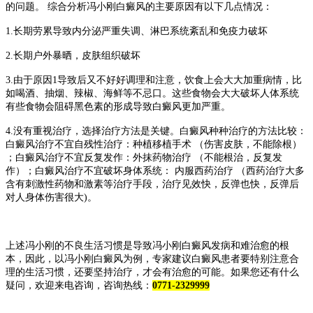
的问题。 综合分析冯小刚白癜风的主要原因有以下几点情况：
1.长期劳累导致内分泌严重失调、淋巴系统紊乱和免疫力破坏
2.长期户外暴晒，皮肤组织破坏
3.由于原因1导致后又不好好调理和注意，饮食上会大大加重病情，比
如喝酒、抽烟、辣椒、海鲜等不忌口。这些食物会大大破坏人体系统
有些食物会阻碍黑色素的形成导致白癜风更加严重。
4.没有重视治疗，选择治疗方法是关键。白癜风种种治疗的方法比较：
白癜风治疗不宜自残性治疗：种植移植手术 （伤害皮肤，不能除根）
；白癜风治疗不宜反复发作：外抹药物治疗 （不能根治，反复发
作）；白癜风治疗不宜破坏身体系统： 内服西药治疗 （西药治疗大多
含有刺激性药物和激素等治疗手段，治疗见效快，反弹也快，反弹后
对人身体伤害很大)。
上述冯小刚的不良生活习惯是导致冯小刚白癜风发病和难治愈的根
本，因此，以冯小刚白癜风为例，专家建议白癜风患者要特别注意合
理的生活习惯，还要坚持治疗，才会有治愈的可能。如果您还有什么
疑问，欢迎来电咨询，咨询热线：
0771-2329999