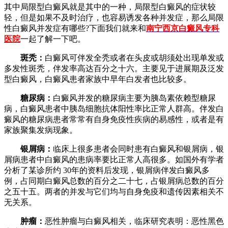
其中局限型白癜风就是其中的一种，局限型白癜风的症状较
轻，但是如果不及时治疗，也容易诱发各种并发症，那么局限
性白癜风并发症有哪些?下面我们就来和
南宁西京白癜风专科
医院
一起了解一下吧。
斑秃：
白癜风可伴发全秃或者在头皮或胡须处出现单发或
多发性斑秃，伴发率高达百分之十六。主要见于进展期及泛发
型白癜风，白癜风患者家族中早年白发者也比较多。
糖尿病：
白癜风并发的糖尿病主要为胰岛素依赖型糖尿
病，白癜风患者中胰岛细胞抗体阳性率比正常人群高。伴发白
癜风的糖尿病患者常常有自身免疫性疾病的易感性，或者是有
家族聚集发病现象。
银屑病：
临床上很多患者会同时患有白癜风和银屑病，银
屑病患者中白癜风的患病率要比正常人高很多。如国外有学者
分析了某诊所约 30年的资料后发现，银屑病伴发白癜风多
例，占同期白癜风总数的百分之二十七，占银屑病总数的百分
之五十五。两者的并发与它们均与自身免疫和遗传因素相关不
无关系。
肿瘤：
恶性肿瘤与白癜风相关，临床研究表明：恶性黑色