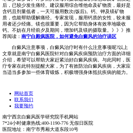
后，已较少发生痛经。建议服用综合维他命及矿物质，最好是
含钙且剂量低者，一天可服用数次(饭后)。钙、钾及镁矿物
质，也能帮助缓解痛经。专家发现，服用钙质的女性，较未服
用者还少经痛。镁也很重要，因为它帮助身体有效率地吸收
钙。不妨在月经前夕及期间，增加钙及镁的摄取量。》》》推
荐阅读：
南宁白殿疯医院，如何避免白癜风的治疗误区
白癜风注意事项，白癜风治疗时有什么注意事项呢?以上
文章就是南宁白癜风医院针对白癜风疾病预防治疗方面的详细
介绍，希望可以帮助大家赶紧治好白癜风疾病。与此同时，医
疗专家在此特别提醒大家，为了有效防治白癜风疾病，大家应
当适当多参加一些体育锻炼，积极增强身体抵抗疾病的能力。
网站首页
联系我们
我要预约
南宁西京白癜风医学研究院手机网站
7*24小时健康热线:400-1190-776 无假日医院
医院地址：南宁市秀厢大道东段10号