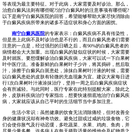
等表现为最主要特征。对于此病，大家需要及时诊治。那么，
治愈白癜风法则有哪些呢?治疗白癜风时的注意事项有哪些呢?
以下是南宁白癜风医院的回答，希望能够帮助大家尽快消除由
于白癜风疾病所带来的诸多不适症状和身心方面的困扰。
南宁白癜风医院
的专家表示：白癜风疾病不具有传染性，
但是患上此病不及时诊治也是不行的，而且白癜风患者们需要
注意的一点是，经过强烈的日晒之后，有90%的白癜风患者的
病情都会大大加重。出现白癜风的疑似症状的时候，大家需要
及时就医。要想缓解诊治白癜风疾病，大家可以试一下白果树
叶中医疗法。准备新鲜的白果树叶子少许，将其捣碎，然后取
汁，涂擦于白癜风白斑患处，涂抹白果树叶汁液的时候，需要
以白癜风患处的皮肤有轻微的充血现象为宜。建议大家每日进
行1次白果树叶汁液涂抹治疗，坚持一周之后白癜风疾病症状
会有所减轻。与此同时，医疗专家在此特别提醒大家，除此之
外，皮肤科疾病治疗专家指出，想要快速彻底地治疗白癜风疾
病，大家就应该从自己平时的生活细节当中多加注意。
生活小常识：虽然健康的饮食无法消除痛经，但对改善全
身的健康状况却有神奇功效。避免过甜或过咸的垃圾食物，它
们会使你胀气及行动迟缓，多吃蔬菜、水果、鸡肉、鱼肉，并
尽量少量多餐。许多病人在每天摄取适量的维他命及矿物质之