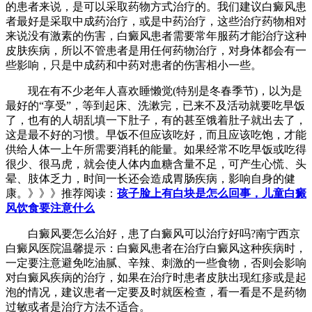
的患者来说，是可以采取药物方式治疗的。我们建议白癜风患
者最好是采取中成药治疗，或是中药治疗，这些治疗药物相对
来说没有激素的伤害，白癜风患者需要常年服药才能治疗这种
皮肤疾病，所以不管患者是用任何药物治疗，对身体都会有一
些影响，只是中成药和中药对患者的伤害相小一些。
现在有不少老年人喜欢睡懒觉(特别是冬春季节)，以为是
最好的“享受”，等到起床、洗漱完，已来不及活动就要吃早饭
了，也有的人胡乱填一下肚子，有的甚至饿着肚子就出去了，
这是最不好的习惯。早饭不但应该吃好，而且应该吃饱，才能
供给人体一上午所需要消耗的能量。如果经常不吃早饭或吃得
很少、很马虎，就会使人体内血糖含量不足，可产生心慌、头
晕、肢体乏力，时间一长还会造成胃肠疾病，影响自身的健
康。》》》推荐阅读：
孩子脸上有白块是怎么回事，儿童白癜
风饮食要注意什么
白癜风要怎么治好，患了白癜风可以治疗好吗?南宁西京
白癜风医院温馨提示：白癜风患者在治疗白癜风这种疾病时，
一定要注意避免吃油腻、辛辣、刺激的一些食物，否则会影响
对白癜风疾病的治疗，如果在治疗时患者皮肤出现红疹或是起
泡的情况，建议患者一定要及时就医检查，看一看是不是药物
过敏或者是治疗方法不适合。