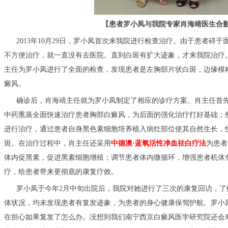
【患者罗小凤与我院专家肖海靖医生合
2013年10月29日，罗小凤首次来我院进行检查治疗。由于患者碍
不方便治疗，就一直没有去医院。直到白斑有扩大迹象，才来我院治疗
主任为罗小凤进行了全面的检查，发现患者是左胸部片状白斑，边缘模
癜风。
确诊后，肖海靖主任就为罗小凤制定了相应的诊疗方案。肖主任首
中药熏蒸全面快速治疗患者胸部白癜风，为后面的强化治疗打好基础；
进行治疗，通过患者自身黑色素细胞培养植入病灶部位使其自然生长，
斑。在治疗过程中，肖主任还采用
中德澳·蓝氧活性净血祛白疗法
为患者
体内促黑素，促进黑素细胞增殖；调节患者体内微循环，增强患者机体
疗，给患者带来更彻底的康复疗效。
罗小凤于今年2月中旬出院后，我院对她进行了三次的康复回访，了
体状况，均未发现患者有复发迹象，为患者的身心健康保驾护航。罗小
在担心如果复发了怎么办。没想到我们南宁西京白癜风医学研究院还会