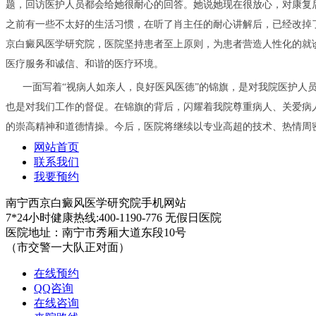
题，回访医护人员都会给她很耐心的回答。她说她现在很放心，对康复
之前有一些不太好的生活习惯，在听了肖主任的耐心讲解后，已经改掉
京白癜风医学研究院，医院坚持患者至上原则，为患者营造人性化的就
医疗服务和诚信、和谐的医疗环境。
一面写着“视病人如亲人，良好医风医德”的锦旗，是对我院医护人
也是对我们工作的督促。在锦旗的背后，闪耀着我院尊重病人、关爱病
的崇高精神和道德情操。今后，医院将继续以专业高超的技术、热情周
网站首页
联系我们
我要预约
南宁西京白癜风医学研究院手机网站
7*24小时健康热线:400-1190-776 无假日医院
医院地址：南宁市秀厢大道东段10号
（市交警一大队正对面）
在线预约
QQ咨询
在线咨询