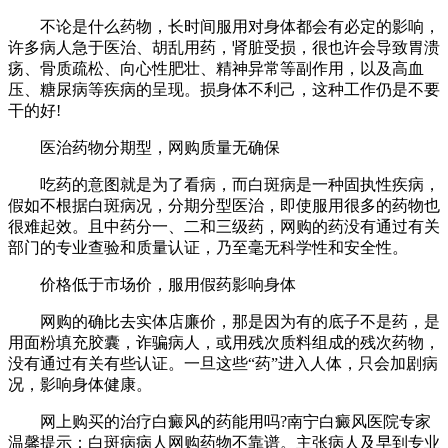
不论是什么药物，长时间服用对身体都会有必定的影响，
许多病人急于医治、胡乱用药，肾脏受损，很也许会导致胃溃
疡、骨质疏松、向心性肥壮、精神异常等副作用，以及高血
压、糖尿病等疾病的呈现。损身体不利己，这种工作仍是不要
干的好!
医治药物分期型，网购质量无确保
吃药的意图就是为了看病，而白斑病是一种固执性疾病，
假如不根据白斑病况，分期分型医治，即使服用很多的药物也
很难起效。且中药分一、二和三级药，网购的药没有通过有关
部门的专业查验和质量认证，乃至毫无科学性和安全性。
价格低于市场价，服用假药影响身体
网购的确比去实体店廉价，那是因为有的底子不是药，是
用面粉填充胶囊，诈骗病人，或用残次质料组成的残次药物，
没有通过有关有些认证。一旦这些“药”进入人体，只会加剧病
况，影响身体健康。
网上购买的治疗白癜风的药能用吗?南宁白癜风医院专家
温馨提示：白斑病病人网购药物不靠谱。主张病人及早到专业