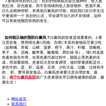
3.要保持良好的心态：良好的情绪能兴奋交感神经，使人面
色红润、容光焕发。而不良情绪则使人形容憔悴、愁眉不展。
日久会精神抑郁，有诱发白癜风的可能。因此我们在日常生活
中要保持一个 良好的心态，学会调节自己的不良情绪，这样
可以有效地预防疾病的发生。
如何能正确的预防白癜风？
白癜风的饮食是很重要的。4.要
注意饮食。禁用维生素C药物。含维C丰富的食物应尽量少吃
（如柑橘、草莓、山楂、菠萝、橙子、果汁、柠檬、弥猴桃、
李子、杏、话梅、酸苹果、酸葡萄、西红柿 等）。维C对皮肤
色素有脱失作用，在黑色素代谢过程中，能阻止黑色素的生
成，而加重病情。患者应注意饮食调理，做到荤素搭配适当，
多吃牛奶、蛋、肝、蔬菜、豆类。少吃大蒜、过酸、过辣和羊
肉 、虾、蟹等易发食品。白癜风患者要注意合理饮食。最
后，
南宁白癜风医院
祝广大患者朋友早日拥有健康的肌肤，健
康生活！
网站首页
联系我们